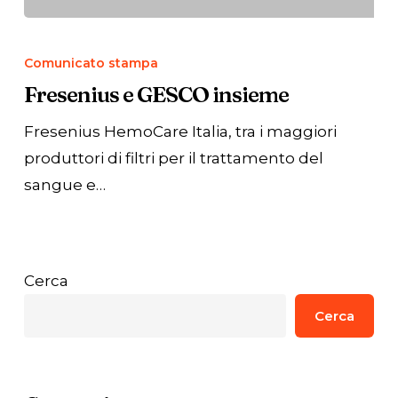
Fresenius
e
Comunicato stampa
GESCO
Fresenius e GESCO insieme
insieme
Fresenius HemoCare Italia, tra i maggiori
produttori di filtri per il trattamento del
sangue e…
Cerca
Cerca