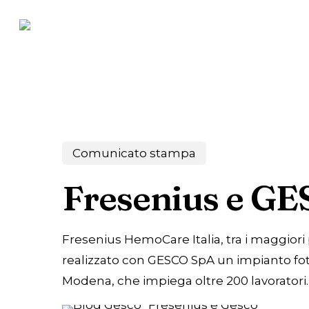
Skip
to
main
content
Comunicato stampa
Fresenius e GE
Fresenius HemoCare Italia, tra i maggiori p
realizzato con GESCO SpA un impianto foto
Modena, che impiega oltre 200 lavoratori.