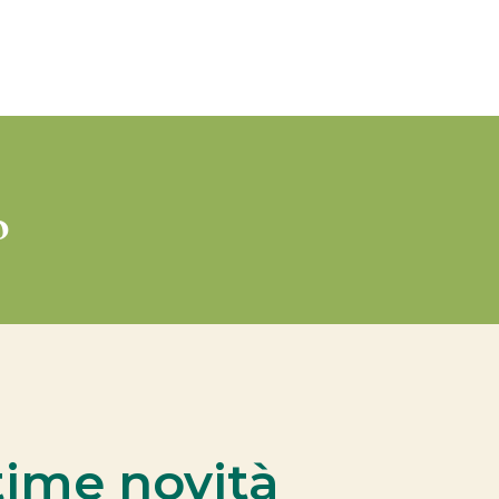
o
ltime novità