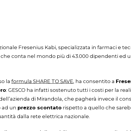
zionale Fresenius Kabi, specializzata in farmaci e te
, che conta nel mondo più di 43.000 dipendenti ed un 
so la
formula SHARE TO SAVE
, ha consentito a
Frese
ero
: GESCO ha infatti sostenuto tutti i costi per la re
 dell’azienda di Mirandola, che pagherà invece il con
o ad un
prezzo scontato
rispetto a quello che sareb
tità dalla rete elettrica nazionale.