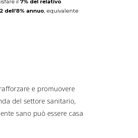
sfare il
7% del relativo
O2 dell’8% annuo
, equivalente
r rafforzare e promuovere
da del settore sanitario,
iente sano può essere casa