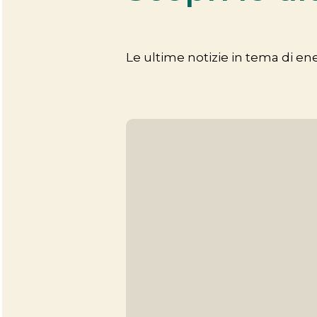
Le ultime notizie in tema di e
Novità
|
Diventa
Lead
Partner
GESCO