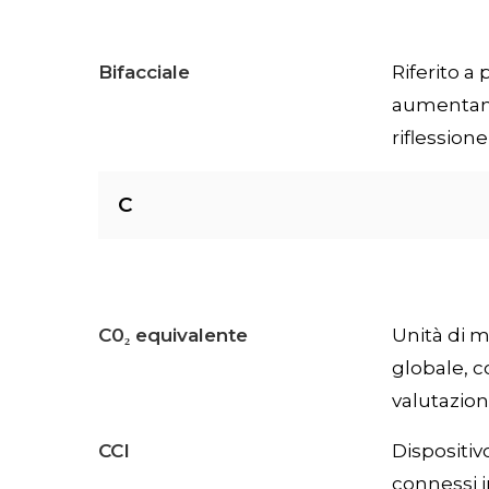
Bifacciale
Riferito a
aumentando
riflessione
C
C0₂ equivalente
Unità di m
globale, c
valutazion
CCI
Dispositiv
connessi i