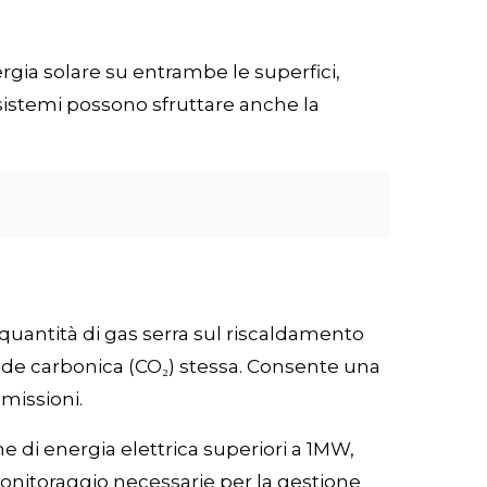
nergia solare su entrambe le superfici,
sistemi possono sfruttare anche la
 quantità di gas serra sul riscaldamento
dride carbonica (CO₂) stessa. Consente una
emissioni.
ne di energia elettrica superiori a 1MW,
onitoraggio necessarie per la gestione