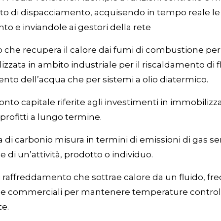
o di dispacciamento, acquisendo in tempo reale le m
nto e inviandole ai gestori della rete
o che recupera il calore dai fumi di combustione per
lizzata in ambito industriale per il riscaldamento di f
nto dell’acqua che per sistemi a olio diatermico.
onto capitale riferite agli investimenti in immobiliz
rofitti a lungo termine.
 di carbonio misura in termini di emissioni di gas se
 di un’attività, prodotto o individuo.
 raffreddamento che sottrae calore da un fluido, fr
li e commerciali per mantenere temperature controll
te.