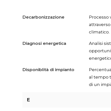
Decarbonizzazione
Processo v
attraverso
climatico.
Diagnosi energetica
Analisi si
opportuni
energetic
Disponiblità di impianto
Percentual
al tempo t
di un impi
E