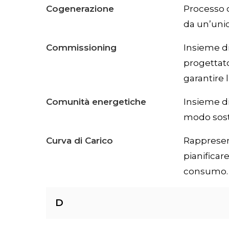
Cogenerazione
Processo c
da un’unic
Commissioning
Insieme di
progettato
garantire l
Comunità energetiche
Insieme di
modo soste
Curva di Carico
Rappresen
pianificar
consumo.
D