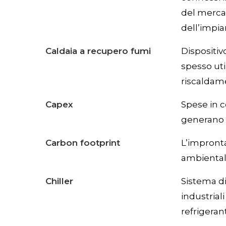
del mercat
dell’impia
Caldaia a recupero fumi
Dispositiv
spesso uti
riscaldame
Capex
Spese in c
generano p
Carbon footprint
L’impronta
ambientale
Chiller
Sistema di
industria
refrigeran