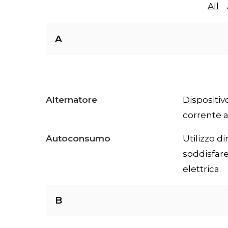
All
A
Alternatore
Dispositiv
corrente a
Autoconsumo
Utilizzo d
soddisfare
elettrica.
B