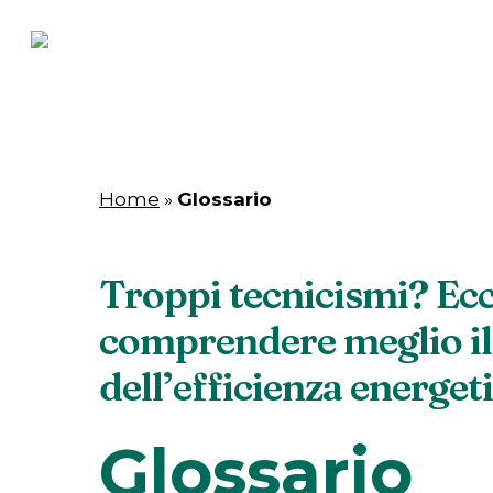
Skip
to
main
content
Home
»
Glossario
Troppi tecnicismi? Ecc
comprendere meglio il
dell’efficienza energet
Glossario