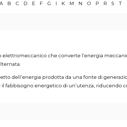
A
B
C
D
E
F
G
I
K
M
N
O
P
R
S
T
o elettromeccanico che converte l’energia meccanica
lternata.
iretto dell’energia prodotta da una fonte di generaz
 il fabbisogno energetico di un’utenza, riducendo cos