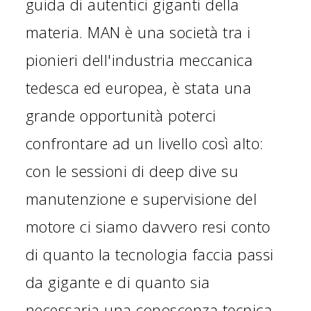
guida di autentici giganti della
s
materia. MAN è una società tra i
d
pionieri dell'industria meccanica
f
tedesca ed europea, è stata una
a
grande opportunità poterci
Ga
confrontare ad un livello così alto:
Op
con le sessioni di deep dive su
manutenzione e supervisione del
motore ci siamo davvero resi conto
di quanto la tecnologia faccia passi
da gigante e di quanto sia
necessaria una conoscenza tecnica