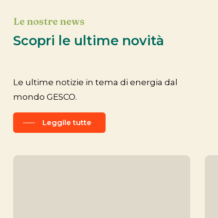
Le nostre news
Scopri le ultime novità
Le ultime notizie in tema di energia dal
mondo GESCO.
Leggile tutte
Novità
Gr
|
En
Diventa
Day
Lead
tra