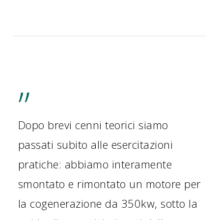
”
Dopo brevi cenni teorici siamo
L
passati subito alle esercitazioni
f
pratiche: abbiamo interamente
u
smontato e rimontato un motore per
a
la cogenerazione da 350kw, sotto la
s