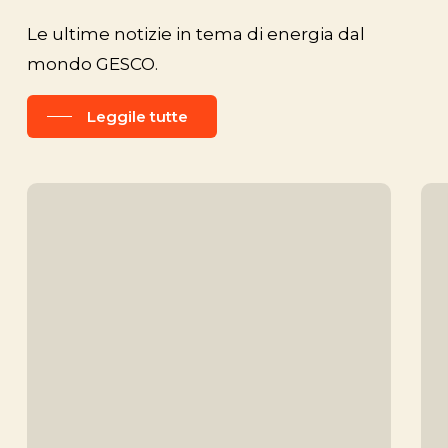
Le ultime notizie in tema di energia dal
mondo GESCO.
Leggile tutte
Novità
Gr
|
En
Diventa
Day
Lead
tra
Partner
en
GESCO
pe
tut