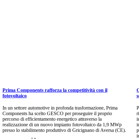
Prima
C
Prima Components rafforza la competitività con il
C
Components
A
fotovoltaico
s
rafforza
3
la
–
In un settore automotive in profonda trasformazione, Prima
P
competitività
Components ha scelto GESCO per proseguire il proprio
r
con
n
percorso di efficientamento energetico attraverso la
i
il
i
realizzazione di un nuovo impianto fotovoltaico da 1,9 MWp
i
fotovoltaico
n
presso lo stabilimento produttivo di Gricignano di Aversa (CE).
p
s
i