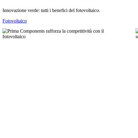
Innovazione verde: tutti i benefici del fotovoltaico.
Fotovoltaico
Prima
C
Components
A
rafforza
3
la
–
competitività
con
n
il
i
fotovoltaico
n
s
d
s