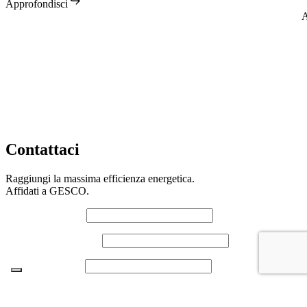
d
Approfondisci
s
A
Contattaci
Raggiungi la massima efficienza energetica.
Affidati a GESCO.
Nome*
Cognome*
Email*
Numero di Telefono