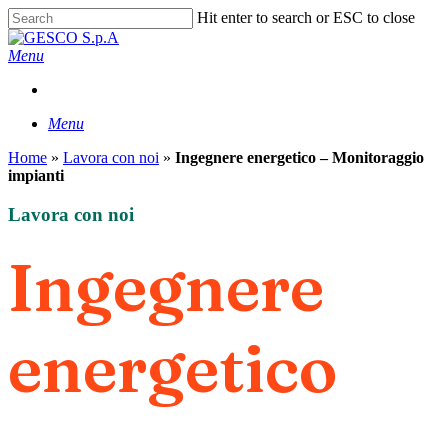
Skip
Hit enter to search or ESC to close
to
Close
main
Search
Menu
content
Menu
Home
»
Lavora con noi
»
Ingegnere energetico – Monitoraggio
impianti
Lavora con noi
Ingegnere
energetico