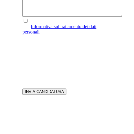
Dichiaro di aver preso visione
dell’
Informativa sul trattamento dei dati
personali
(Art. 13 RGPD 2016/679)
Le persone interessate possono inviare la
propria candidatura con autorizzazione ai sensi
del D.Lgs. 196/2003.La ricerca rispetta il
D.Lgs. 198/2006 ed è aperta a candidature di
qualsiasi orientamento o espressione di genere,
orientamento sessuale, età, etnia e credo
religioso, abilità. Il presente annuncio è stato
ideato nel rispetto della diversity e
dell’inclusività